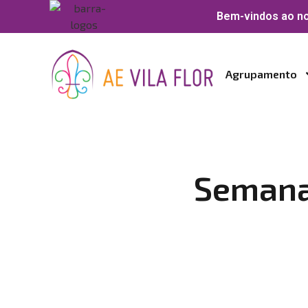
Bem-vindos ao no
Agrupamento
Semana 