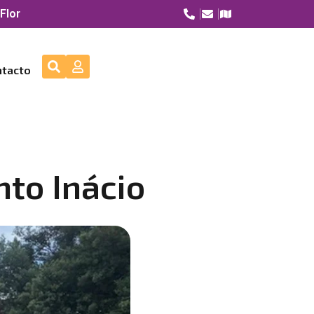
Flor
ntacto
nto Inácio